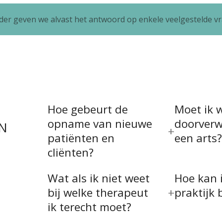
der geven we alvast het antwoord op enkele veelgestelde v
Hoe gebeurt de
Moet ik 
opname van nieuwe
doorverw
EN
patiënten en
een arts?
cliënten?
Wat als ik niet weet
Hoe kan 
bij welke therapeut
praktijk 
ik terecht moet?