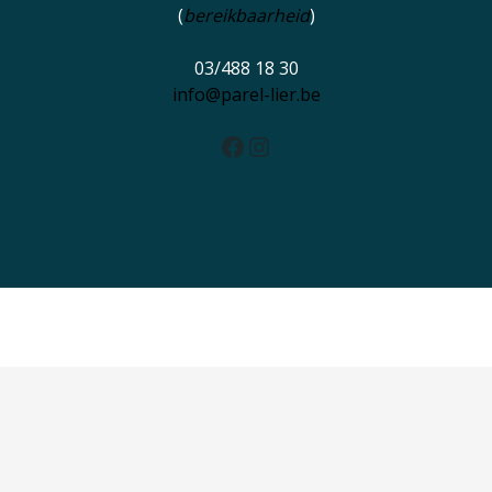
(
bereikbaarheid
)
03/488 18 30
info@parel-lier.be
Facebook
Instagram