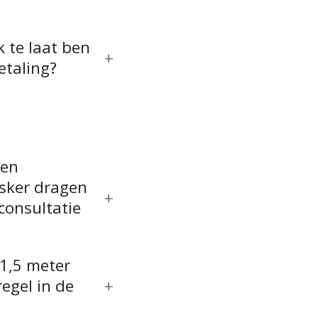
?
k te laat ben
etaling?
een
ker dragen
 consultatie
 1,5 meter
egel in de