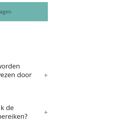
ragen.
worden
ezen door
ik de
bereiken?