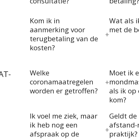
consultatie?
betaling
Kom ik in
Wat als i
aanmerking voor
met de b
terugbetaling van de
kosten?
Welke
Moet ik 
AT-
coronamaatregelen
mondmas
worden er getroffen?
als ik op
kom?
Ik voel me ziek, maar
Geldt de
ik heb nog een
afstand-r
afspraak op de
praktijk?