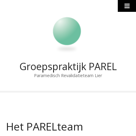
S
k
i
p
t
o
c
o
n
Groepspraktijk PAREL
t
Paramedisch Revalidatieteam Lier
e
n
t
Het PARELteam